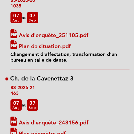
83-2026-20
1035
07
07
au
Aug
Sep
Avis d'enquête_251105.pdf
Plan de situation.pdf
Changement d'affectation, transformation d'un
bureau en salle de danse.
Ch. de la Cavenettaz 3
83-2026-21
463
07
07
au
Aug
Sep
Avis d'enquête_248156.pdf
Plan géomètre.pdf