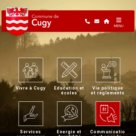
MENU
Vivre à Cugy
Education et
Vie politique
écoles
et règlements
Services
Energie et
Communicatio