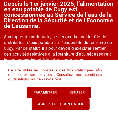
Depuis le 1er janvier 2025, l’alimentation
en eau potable de Cugy est
concessionnée au Service de l’eau de la
Direction de la Sécurité et de l’Economie
de Lausanne.
À compter de cette date, ce service tiendra le rôle de
distributeur d’eau potable sur l’ensemble du territoire de
Cugy. Par ce statut, il a pour devoir d’exécuter l’entier
des activités relatives à la fourniture d’eau nécessaire à
la consommation et à la lutte contre le feu,
conformément à la loi vaudoise sur la distribution de
Ce site utilise les cookies a des fins statistiques afin
l’eau (LDE).
d’améliorer ses services.
Consultez nos conditions
d'utilisations
pour en savoir plus.
Du point de vue administratif, ce transfert implique une
modification de la facturation pour les ménages et
PARAMETRER
REFUSER
entreprises de Cugy. Les factures de consommation
d’eau et les taxes pratiquées sont celles du nouveau
ACCEPTER ET CONTINUER
distributeur. La facture inclut également les taxes dues
pour l’évacuation et l’épuration des eaux, dont la fixation
reste de la compétence de la commune de Cugy.