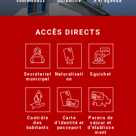
communaux
durabilité
n et agenda
ACCÈS DIRECTS
Secrétariat
Naturalisati
Eguichet
municipal
on
Contrôle
Carte
Permis de
des
d'identité et
séjour et
habitants
passeport
d'établisse
ment