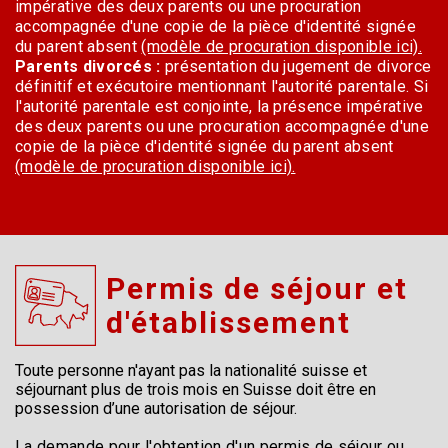
impérative des deux parents ou une procuration
accompagnée d'une copie de la pièce d'identité signée
du parent absent
(modèle de procuration disponible ici).
Parents divorcés :
présentation du jugement de divorce
définitif et exécutoire mentionnant l'autorité parentale. Si
l'autorité parentale est conjointe, la présence impérative
des deux parents ou une procuration accompagnée d'une
copie de la pièce d'identité signée du parent absent
(modèle de procuration disponible ici).
Permis de séjour et
d'établissement
Toute personne n'ayant pas la nationalité suisse et
séjournant plus de trois mois en Suisse doit être en
possession d’une autorisation de séjour.
La demande pour l'obtention d'un permis de séjour ou