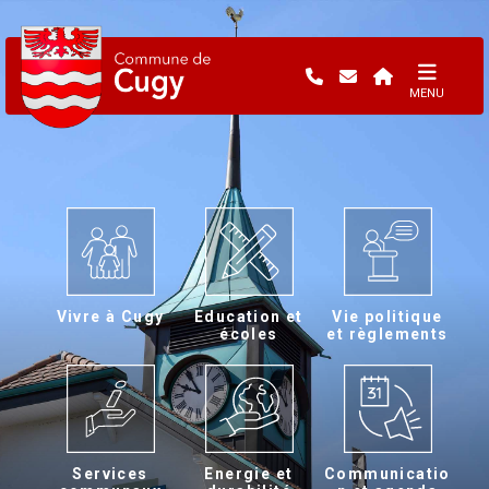
MENU
Vivre à Cugy
Education et
Vie politique
écoles
et règlements
Services
Energie et
Communicatio