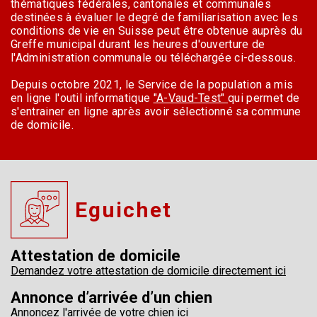
thématiques fédérales, cantonales et communales
destinées à évaluer le degré de familiarisation avec les
conditions de vie en Suisse peut être obtenue auprès du
Greffe municipal durant les heures d'ouverture de
l'Administration communale ou téléchargée ci-dessous.
Depuis octobre 2021, le Service de la population a mis
en ligne l'outil informatique
"A-Vaud-Test"
qui permet de
s'entrainer en ligne après avoir sélectionné sa commune
de domicile.
Eguichet
Attestation de domicile
Demandez votre attestation de domicile directement ici
Annonce d’arrivée d’un chien
Annoncez l'arrivée de votre chien ici