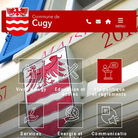
MENU
Vivre à Cugy
Education et
Vie politique
écoles
et règlements
Services
Energie et
Communicatio