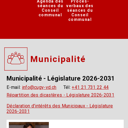
Agenda des
Procès-
séances du
verbaux des
Conseil
séances du
communal
Conseil
communal
Municipalité
Municipalité - Législature 2026-2031
E-mail:
info@cugy-vd.ch
Tél:
+41 21 731 22 44
Répartition des dicastères - Législature 2026-2031
Déclaration d'intérêts des Municipaux - Législature
2026-2031