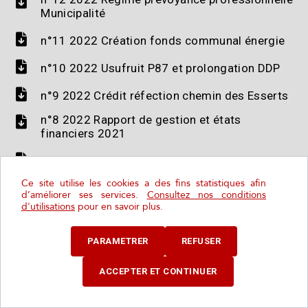
Municipalité
n°11 2022 Création fonds communal énergie
n°10 2022 Usufruit P87 et prolongation DDP
n°9 2022 Crédit réfection chemin des Esserts
n°8 2022 Rapport de gestion et états
financiers 2021
n°7 2022 Crédit achat P66
Ce site utilise les cookies a des fins statistiques afin
n°36 2021 Demande autorisation adhésion CPE
d’améliorer ses services.
Consultez nos conditions
d'utilisations
pour en savoir plus.
n°35 2021 Rapport de gestion et états
financiers 2020
PARAMETRER
REFUSER
n°34 2021 Règlement soutien associations
locales
ACCEPTER ET CONTINUER
n°33 2021 Sortie de l'AET et raccordement à
l'ASET