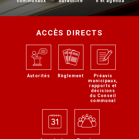
communaux
durabilité
n et agenda
ACCÈS DIRECTS
Autorités
Règlement
Préavis
municipaux,
rapports et
décisions
du Conseil
communal