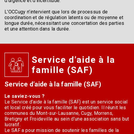
d’urgence et d’incertitude.
L’OCCugy n’intervient que lors de processus de
coordination et de régulation latents ou de moyenne et
longue durée, nécessitant une concertation des parties
et une attention dans la durée.
Service d’aide à la
famille (SAF)
Service d’aide à la famille (SAF)
Le saviez-vous ?
Le Service d’aide à la famille (SAF) est un service social
et local créé pour vous faciliter le quotidien. Il réunit les
communes du Mont-sur-Lausanne, Cugy, Morrens,
Bretigny et Froideville au sein d’une association sans but
lucratif.
Le SAF a pour mission de soutenir les familles de la