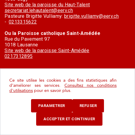
Site web de la paroisse du Haut-Talent
secretariat.lehautalent@eerv.ch
Pasteure Brigitte Vulliamy:
brigitte.vulliamy@eerv.ch
-
0213315622
Ou la Paroisse catholique Saint-Amédée
Rue du Pavement 97
1018 Lausanne
Site web de la paroisse Saint-Amédée
0217312895
Ce site utilise les cookies a des fins statistiques afin
d’améliorer ses services.
Consultez nos conditions
Histoire
d'utilisations
pour en savoir plus.
PARAMETRER
REFUSER
Un village à l’histoire récente mais bien
ancrée
ACCEPTER ET CONTINUER
À première vue, on pourrait croire que l’histoire du village