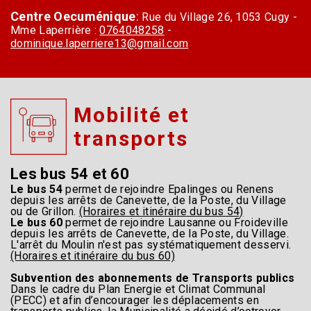
Centre Oecuménique
:
Rue du Village 26, 1053 Cugy -
Mme Laperrière :
0764048258
-
dominique.laperriere13@gmail.com
Mobilité et
transports
Les bus 54 et 60
Le bus 54
permet de rejoindre Epalinges ou Renens
depuis les arrêts de Canevette, de la Poste, du Village
ou de Grillon.
(Horaires et itinéraire du bus 54)
Le bus 60
permet de rejoindre Lausanne ou Froideville
depuis les arrêts de Canevette, de la Poste, du Village.
L'arrêt du Moulin n'est pas systématiquement desservi.
(Horaires et itinéraire du bus 60)
Subvention des abonnements de Transports publics
Dans le cadre du Plan Energie et Climat Communal
(PECC) et afin d’encourager les déplacements en