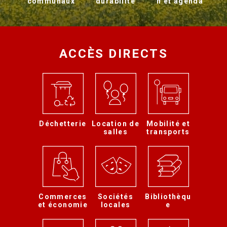
communaux
durabilité
n et agenda
ACCÈS DIRECTS
Déchetterie
Location de
Mobilité et
salles
transports
Commerces
Sociétés
Bibliothèqu
et économie
locales
e