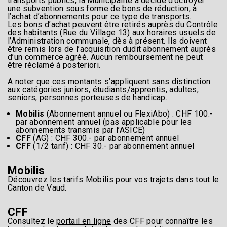
transports publics, la Municipalité a décidé d’octroyer
une subvention sous forme de bons de réduction, à
l’achat d’abonnements pour ce type de transports.
Les bons d’achat peuvent être retirés auprès du Contrôle
des habitants (Rue du Village 13) aux horaires usuels de
l’Administration communale, dès à présent. Ils doivent
être remis lors de l’acquisition dudit abonnement auprès
d’un commerce agréé. Aucun remboursement ne peut
être réclamé à posteriori.
A noter que ces montants s’appliquent sans distinction
aux catégories juniors, étudiants/apprentis, adultes,
seniors, personnes porteuses de handicap.
Mobilis
(Abonnement annuel ou FlexiAbo) : CHF 100.-
par abonnement annuel (pas applicable pour les
abonnements transmis par l’ASICE)
CFF
(AG) : CHF 300.- par abonnement annuel
CFF
(1/2 tarif) : CHF 30.- par abonnement annuel
Mobilis
Découvrez les
tarifs Mobilis
pour vos trajets dans tout le
Canton de Vaud.
CFF
Consultez le
portail en ligne
des CFF pour connaître les