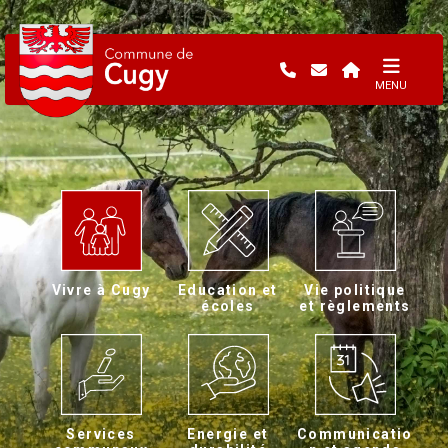
MENU
Vivre à Cugy
Education et
Vie politique
écoles
et règlements
Services
Energie et
Communicatio