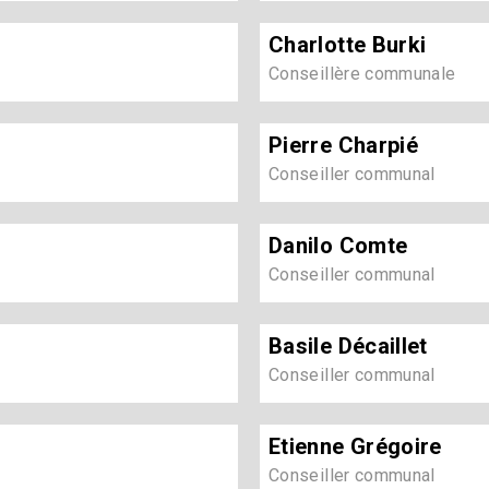
Charlotte Burki
Conseillère communale
Pierre Charpié
Conseiller communal
Danilo Comte
Conseiller communal
Basile Décaillet
Conseiller communal
Etienne Grégoire
Conseiller communal