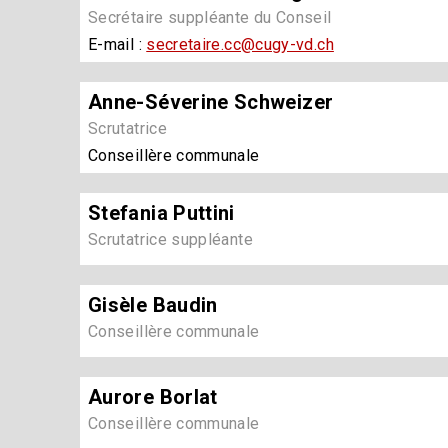
Secrétaire suppléante du Conseil
E-mail :
secretaire.cc@cugy-vd.ch
Anne-Séverine Schweizer
Scrutatrice
Conseillère communale
Stefania Puttini
Scrutatrice suppléante
Gisèle Baudin
Conseillère communale
Aurore Borlat
Conseillère communale