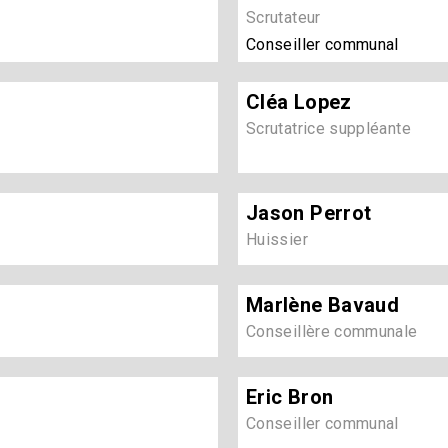
Scrutateur
Conseiller communal
Cléa Lopez
Scrutatrice suppléante
Jason Perrot
Huissier
Marlène Bavaud
Conseillère communale
Eric Bron
Conseiller communal