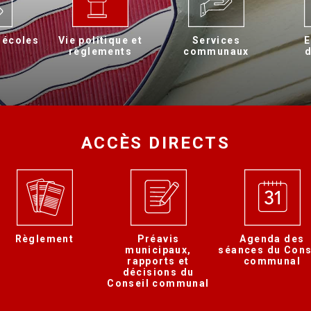
 écoles
Vie politique et
Services
E
règlements
communaux
d
ACCÈS DIRECTS
Règlement
Préavis
Agenda des
municipaux,
séances du Cons
rapports et
communal
décisions du
Conseil communal