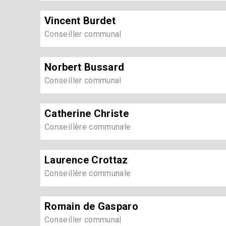
Vincent Burdet
Conseiller communal
Norbert Bussard
Conseiller communal
Catherine Christe
Conseillère communale
Laurence Crottaz
Conseillère communale
Romain de Gasparo
Conseiller communal