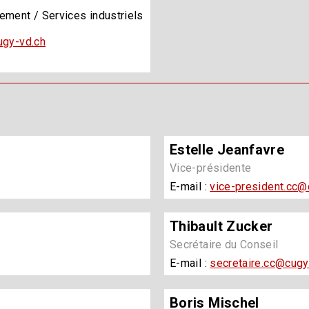
ement / Services industriels
ugy-vd.ch
Estelle Jeanfavre
Vice-présidente
E-mail :
vice-president.cc@
Thibault Zucker
Secrétaire du Conseil
E-mail :
secretaire.cc@cugy
Boris Mischel