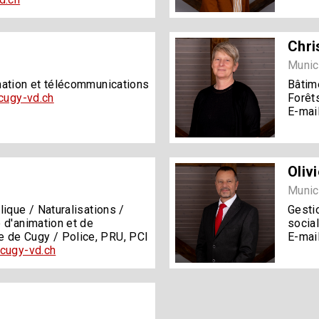
Chri
Munic
mation et télécommunications
Bâtim
@cugy-vd.ch
Forêts
E-mail
Oliv
Munic
lique / Naturalisations /
Gestio
 d'animation et de
social
de Cugy / Police, PRU, PCI
E-mail
cugy-vd.ch