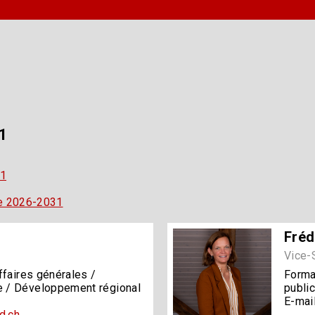
31
31
re 2026-2031
Fréd
Vice-
ffaires générales /
Format
 / Développement régional
publi
E-mail
d.ch