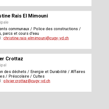
stine Rais El Mimouni
ipale
ents communaux / Police des constructions /
, parcs et cours d'eau
 :
christine.rais-elmimouni@cugy-vd.ch
ier Crottaz
ipal
n des déchets / Energie et Durabilité / Affaires
es / Préscolaire / Cultes
 :
olivier.crottaz@cugy-vd.ch