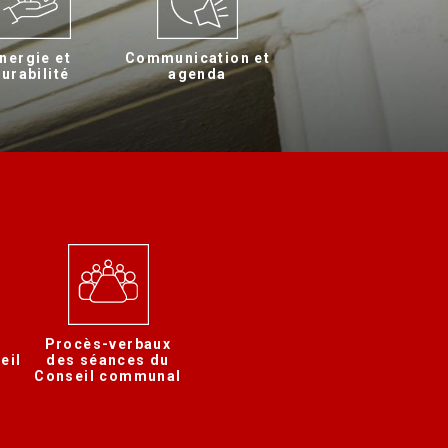
nergie et
Communication et
urabilité
agenda
Procès-verbaux
eil
des séances du
Conseil communal