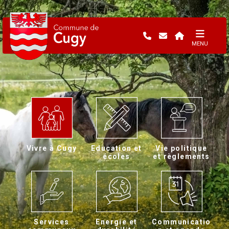
MENU
Vivre à Cugy
Education et
Vie politique
écoles
et règlements
Services
Energie et
Communicatio