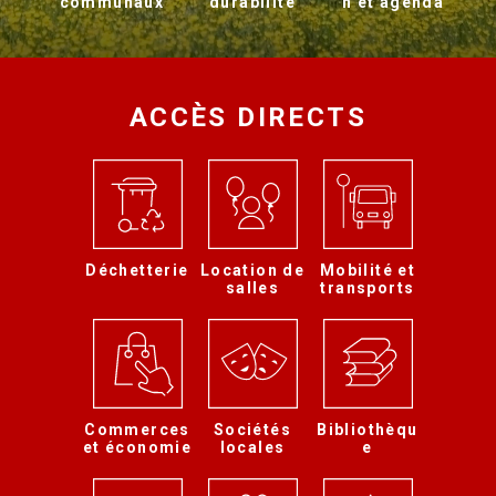
communaux
durabilité
n et agenda
ACCÈS DIRECTS
Déchetterie
Location de
Mobilité et
salles
transports
Commerces
Sociétés
Bibliothèqu
et économie
locales
e