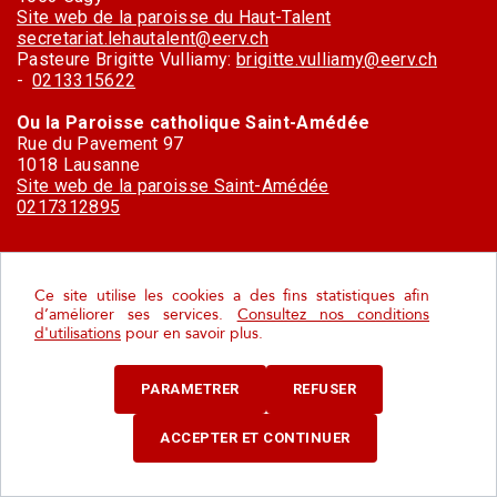
Site web de la paroisse du Haut-Talent
secretariat.lehautalent@eerv.ch
Pasteure Brigitte Vulliamy:
brigitte.vulliamy@eerv.ch
-
0213315622
Ou la Paroisse catholique Saint-Amédée
Rue du Pavement 97
1018 Lausanne
Site web de la paroisse Saint-Amédée
0217312895
Ce site utilise les cookies a des fins statistiques afin
d’améliorer ses services.
Consultez nos conditions
Histoire
d'utilisations
pour en savoir plus.
PARAMETRER
REFUSER
Un village à l’histoire récente mais bien
ancrée
ACCEPTER ET CONTINUER
À première vue, on pourrait croire que l’histoire du village