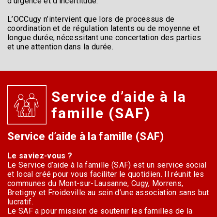
d’urgence et d’incertitude.
L’OCCugy n’intervient que lors de processus de
coordination et de régulation latents ou de moyenne et
longue durée, nécessitant une concertation des parties
et une attention dans la durée.
Service d’aide à la
famille (SAF)
Service d’aide à la famille (SAF)
Le saviez-vous ?
Le Service d’aide à la famille (SAF) est un service social
et local créé pour vous faciliter le quotidien. Il réunit les
communes du Mont-sur-Lausanne, Cugy, Morrens,
Bretigny et Froideville au sein d’une association sans but
lucratif.
Le SAF a pour mission de soutenir les familles de la