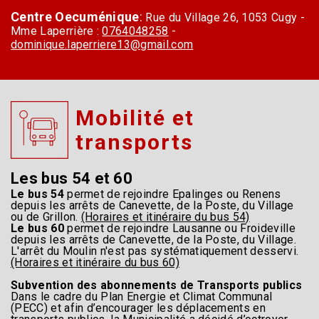
Centre Oecuménique
:
Rue du Village 26, 1053 Cugy -
Mme Laperrière :
0764048258
-
dominique.laperriere13@gmail.com
Mobilité et
transports
Les bus 54 et 60
Le bus 54
permet de rejoindre Epalinges ou Renens
depuis les arrêts de Canevette, de la Poste, du Village
ou de Grillon.
(Horaires et itinéraire du bus 54)
Le bus 60
permet de rejoindre Lausanne ou Froideville
depuis les arrêts de Canevette, de la Poste, du Village.
L'arrêt du Moulin n'est pas systématiquement desservi.
(Horaires et itinéraire du bus 60)
Subvention des abonnements de Transports publics
Dans le cadre du Plan Energie et Climat Communal
(PECC) et afin d’encourager les déplacements en