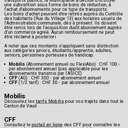
transports publics, la Municipalité a décidé d’octroyer
une subvention sous forme de bons de réduction, à
l’achat d’abonnements pour ce type de transports.
Les bons d’achat peuvent être retirés auprès du Contrôle
des habitants (Rue du Village 13) aux horaires usuels de
l’Administration communale, dès à présent. Ils doivent
être remis lors de l’acquisition dudit abonnement auprès
d’un commerce agréé. Aucun remboursement ne peut
être réclamé à posteriori.
A noter que ces montants s’appliquent sans distinction
aux catégories juniors, étudiants/apprentis, adultes,
seniors, personnes porteuses de handicap.
Mobilis
(Abonnement annuel ou FlexiAbo) : CHF 100.-
par abonnement annuel (pas applicable pour les
abonnements transmis par l’ASICE)
CFF
(AG) : CHF 300.- par abonnement annuel
CFF
(1/2 tarif) : CHF 30.- par abonnement annuel
Mobilis
Découvrez les
tarifs Mobilis
pour vos trajets dans tout le
Canton de Vaud.
CFF
Consultez le
portail en ligne
des CFF pour connaître les